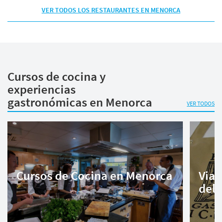
VER TODOS LOS RESTAURANTES EN MENORCA
Cursos de cocina y
experiencias
gastronómicas en Menorca
VER TODOS
Cursos de Cocina en Menorca
Viaj
del 