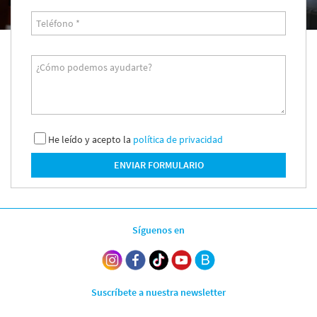
Servicios y tarifas
Teléfono *
Blog
Contacto
Información legal
¿Cómo podemos ayudarte?
Términos y condiciones
Pago seguro
Avisos legales
Privacidad y cookies
He leído y acepto la
política de privacidad
Mapa de la web
ENVIAR FORMULARIO
Desarrollado por
Binary Menorca
Síguenos en
Suscríbete a nuestra newsletter