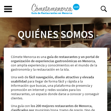
Buscar restaurante
QUIÉNES SOMOS
BUSCAR RESTAURANTE
EXPERIENCIAS GASTRONÓMICAS
Cómete Menorca es una
guía de restaurantes y un portal de
Restaurantes en Menorca
organización de experiencias gastronómicas en Menorca
,
con amplia experiencia y conocimientos en el mundo de la
Abiertos
gastronomía y la restauración en la isla.
Por Localización
Una web de
fácil navegación, diseño atractivo y elevada
Por Tipo de Cocina
usabilidad
para llegar de forma fácil y rápida a la
Por Precio
información que buscas, una plataforma de presencia y
Ideal para
promoción en internet y redes sociales para los
restaurantes, un espacio donde darse a conocer y conseguir
¿Tienes un restaurante?
clientes.
Quiénes somos
Una guía con
los 200 mejores restaurantes de Menorca,
clasificados por
municipio/zona, tramo de precio, tipo de
Incluye tu restaurante