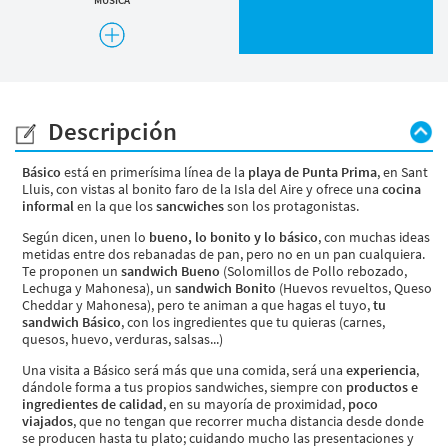
TAKE AWAY/DELIVERY
Descripción
Básico
está en primerísima línea de la
playa de Punta Prima
, en Sant
Lluis, con vistas al bonito faro de la Isla del Aire y ofrece una
cocina
informal
en la que los
sancwiches
son los protagonistas.
Según dicen, unen lo
bueno, lo bonito y lo básico
, con muchas ideas
metidas entre dos rebanadas de pan, pero no en un pan cualquiera.
Te proponen un
sandwich Bueno
(Solomillos de Pollo rebozado,
Lechuga y Mahonesa), un
sandwich Bonito
(Huevos revueltos, Queso
Cheddar y Mahonesa), pero te animan a que hagas el tuyo,
tu
sandwich Básico
, con los ingredientes que tu quieras (carnes,
quesos, huevo, verduras, salsas...)
Una visita a Básico será más que una comida, será una
experiencia
,
dándole forma a tus propios sandwiches, siempre con
productos e
ingredientes de calidad
, en su mayoría de proximidad,
poco
viajados
, que no tengan que recorrer mucha distancia desde donde
se producen hasta tu plato; cuidando mucho las presentaciones y