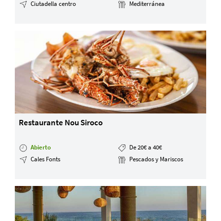
Ciutadella centro
Mediterránea
Servicios y tarifas
Blog
Contacto
Información legal
Términos y condiciones
Pago seguro
Avisos legales
Privacidad y cookies
Mapa de la web
Restaurante Nou Siroco
Abierto
De 20€ a 40€
Desarrollado por
Binary Menorca
Cales Fonts
Pescados y Mariscos