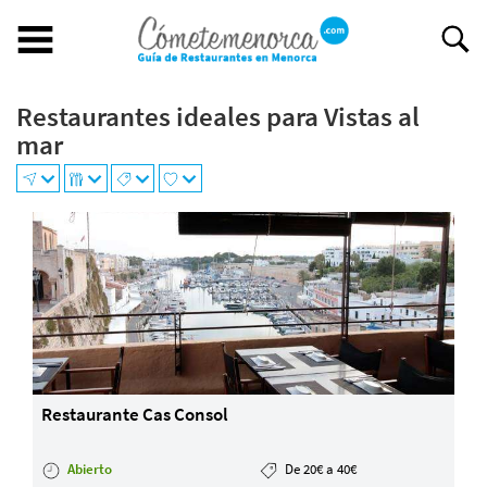
Restaurantes ideales para Vistas al
Buscar restaurante
mar
BUSCAR RESTAURANTE
EXPERIENCIAS GASTRONÓMICAS
+
Restaurantes en Menorca
−
Abiertos
Por Localización
Por Tipo de Cocina
Por Precio
Ideal para
Restaurante Cas Consol
¿Tienes un restaurante?
Quiénes somos
Abierto
De 20€ a 40€
Incluye tu restaurante