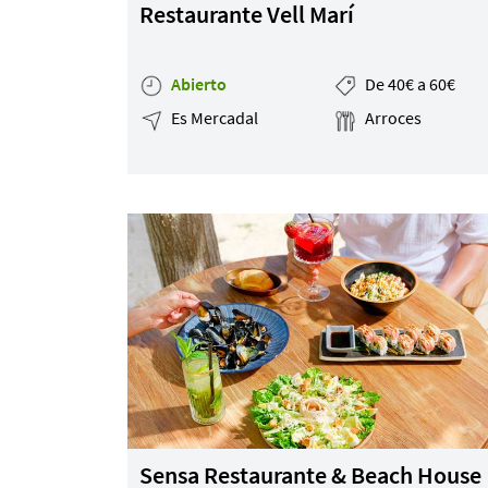
Restaurante Vell Marí
Mapa de la web
Abierto
De 40€ a 60€
Es Mercadal
Arroces
Desarrollado por
Binary Menorca
Sensa Restaurante & Beach House