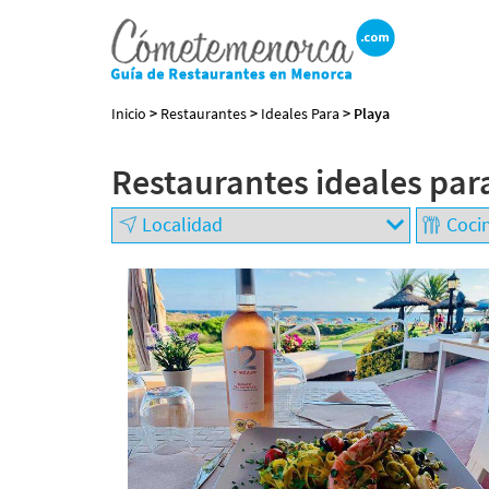
Inicio
>
Restaurantes
>
Ideales Para
> Playa
Restaurantes ideales par
BUSCAR RESTAURANTE
EXPERIENCIAS
GASTRONÓMICAS
+
−
Restaurantes en
Menorca
Abiertos
Por Localización
Por Tipo de Cocina