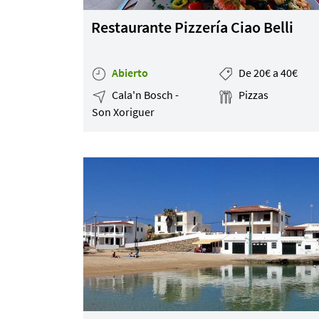
Por Precio
Restaurante Pizzería Ciao Belli
Ideal para
¿Tienes un
Abierto
De 20€ a 40€
restaurante?
Cala'n Bosch -
Pizzas
Son Xoriguer
Quiénes somos
Incluye tu restaurante
Servicios y tarifas
Blog
Contacto
Información legal
Términos y condiciones
Pago seguro
Avisos legales
Privacidad y cookies