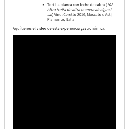
Tortilla blanca con leche de cabra (
102
Altra truita de altra manera ab aigua i
sal
) Vino: Ceretto 2016, Moscato d'Asti,
Piamonte, Italia
Aquí tienes el
video
de esta experiencia gastronómica: