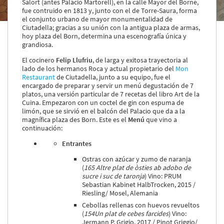
Salort (antes Palacio Martorell), en la calle Mayor del Borne,
Servicios y tarifas
fue contruido en 1813 y, junto con el de Torre-Saura, forma
Blog
el conjunto urbano de mayor monumentalidad de
Ciutadella; gracias a su unión con la antigua plaza de armas,
Contacto
hoy plaza del Born, determina una escenografía única y
grandiosa.
Información legal
El cocinero
Felip Llufriu
, de larga y exitosa trayectoria al
Términos y condiciones
lado de los hermanos Roca y actual propietario del
Mon
Pago seguro
Restaurant
de Ciutadella, junto a su equipo, fue el
Avisos legales
encargado de preparar y servir un menú degustación de 7
platos, una versión particular de 7 recetas del libro Art de la
Privacidad y cookies
Cuina. Empezaron con un coctel de gin con espuma de
Mapa de la web
limón, que se sirvió en el balcón del Palacio que da a la
magnífica plaza des Born. Este es el
Menú
que vino a
continuación:
​Entrantes
Desarrollado por
Binary Menorca
Ostras con azúcar y zumo de naranja
(
165 Altre plat de òsties ab adobo de
sucre i suc de taronja
) Vino: PRUM
Sebastian Kabinet HalbTrocken, 2015 /
Riesling/ Mosel, Alemania
Cebollas rellenas con huevos revueltos
(
154Un plat de cebes farcides
) Vino:
Jermann P. Grigio, 2017 / Pinot Griggio/