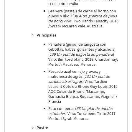
D.O.C.Friuli, Italia
Greixera (pastel) de carne al horno con
queso y alioli (
30 Altra greixera de peus
de porc
) Vino: Two Hands Tenacity, 2016
/Syrah/ McLaren Vale, Australia
Principales
Panadera (guiso) de langosta con
cebollas, habas, guisantes y alcachofa
(
139 Un plat de llagosta ab panadera
)
Vino: Bini tord blanc, 2018, Chardonnay,
Merlot i Macabeu/ Menorca
Pescado azul con ajo y uvas, y
mahonesa de agrás (
131 Un plat de
sardina ab ai i agràs
) Vino: Tardieu
Laurent Côte du Rhone Guy Louis, 2015
AOC Cotes du Rhone /Marsanne,
Garnacha Blanca, Roussanne, Viognier /
Francia
Pato con peras (
63 Un plat de ànedes
estofades
) Vino: Torralbenc Tinto,2017
Merlot i Syrah Menorca
Postre