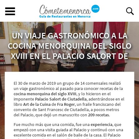
UN VIAJE GASTRONÓMICO A LA
Buscar restaurante
BUSCAR RESTAURANTE
COCINA MENORQUINA DEL SIGLO
XVIII EN EL PALACIO SALORT DE
EXPERIENCIAS GASTRONÓMICAS
CIUTADELLA, CON FELIP LLUFRIU
Restaurantes en Menorca
El 30 de marzo de 2019 un grupo de 14 comensales realizó
Abiertos
un viaje gastronómico al pasado para conocer recetas de la
Por Localización
cocina menorquina del siglo XVIII
, y lo hicieron en el
Por Tipo de Cocina
imponente
Palacio Salort de Ciutadella
, adentrándose en el
Por Precio
libro
Art de la Cuina
de
Fra Roger
, un fraile franciscano del
convento de Sant Francesc de Ciutadella, a pocos metros
Ideal para
del Palacio, que dejó un manuscrito con
209 recetas
.
¿Tienes un restaurante?
Fue mucho más que una comida, fue una
experiencia
, que
empezó con una visita guiada al Palacio y continuó con una
Quiénes somos
excelente comida en el salón de baile de la casa. El Palacio
Incluye tu restaurante