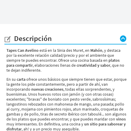
Descripción
Tapes Can Avelino
está en la Sinia des Muret, en
Mahón
, y destaca
por la excelente relación calidad/precio y por el ambiente que
siempre te puedes encontrar. Ofrece una cocina basada en
platos
para compartir
, elaboraciones llenas de
creatividad y sabor
, que no
te dejan indiferente.
En su
carta
ofrece unos básicos que siempre tienen que estar, porque
la gente los pide constantemente, pero a partir de ahí, van
incorporando
nuevas creaciones
, todas ellas sorprendentes, y
buenisimas. Unos huevos rotos con jamón (y con otras cosas)
excelentes; "bravas" de boniato con pesto verde, sabrosísimas;
langostinos rebozados con mahonesa de mango, una pasada; pollo
al curry, mojama con pimientos rojos, atun marinado, croquetas de
gambas y de pollo, tiras de secreto ibérico con taboulé... son algunos
de los platos que puedes encontrar, y que puedes maridar con
vinos
muy interesantes. En definitiva, una cocina y
un sitio para saborear y
disfrutar
, ah! y a un precio muy asequible.