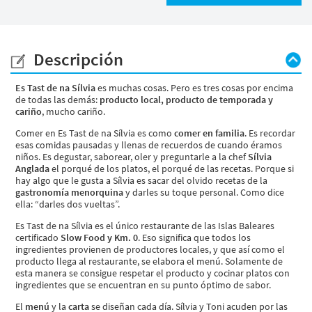
Descripción
Es Tast de na Sílvia
es muchas cosas. Pero es tres cosas por encima
de todas las demás:
producto local, producto de temporada y
cariño
, mucho cariño.
Comer en Es Tast de na Sílvia es como
comer en familia
. Es recordar
esas comidas pausadas y llenas de recuerdos de cuando éramos
niños. Es degustar, saborear, oler y preguntarle a la chef
Sílvia
Anglada
el porqué de los platos, el porqué de las recetas. Porque si
hay algo que le gusta a Sílvia es sacar del olvido recetas de la
gastronomía menorquina
y darles su toque personal. Como dice
ella: “darles dos vueltas”.
Es Tast de na Sílvia es el único restaurante de las Islas Baleares
certificado
Slow Food y Km. 0
. Eso significa que todos los
ingredientes provienen de productores locales, y que así como el
producto llega al restaurante, se elabora el menú. Solamente de
esta manera se consigue respetar el producto y cocinar platos con
ingredientes que se encuentran en su punto óptimo de sabor.
El
menú
y la
carta
se diseñan cada día. Sílvia y Toni acuden por las