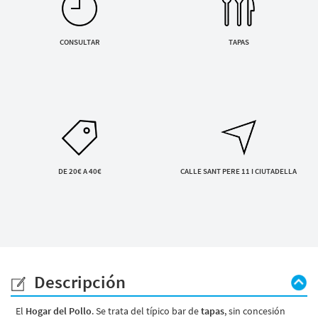
Servicios y tarifas
ENVIAR SOLICITUD
Blog
Contacto
Al enviar aceptas la
política de privacidad
CONSULTAR
TAPAS
Información legal
Términos y condiciones
Pago seguro
Avisos legales
Privacidad y cookies
Mapa de la web
DE 20€ A 40€
CALLE SANT PERE 11 I CIUTADELLA
Desarrollado por
Binary Menorca
Descripción
El
Hogar del Pollo
. Se trata del típico bar de
tapas
, sin concesión