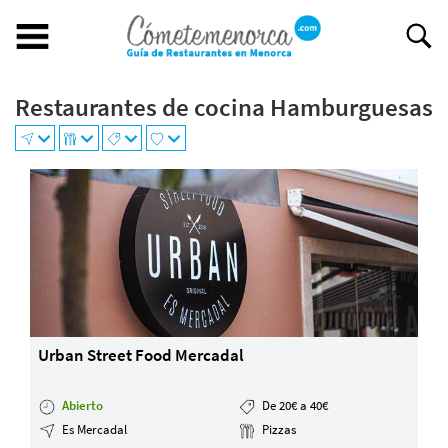
Restaurantes de cocina Hamburguesas
Buscar restaurante
BUSCAR RESTAURANTE
EXPERIENCIAS GASTRONÓMICAS
+
−
Restaurantes en Menorca
Abiertos
Por Localización
Por Tipo de Cocina
Por Precio
Urban Street Food Mercadal
Ideal para
¿Tienes un restaurante?
Abierto
De 20€ a 40€
Quiénes somos
Es Mercadal
Pizzas
Incluye tu restaurante