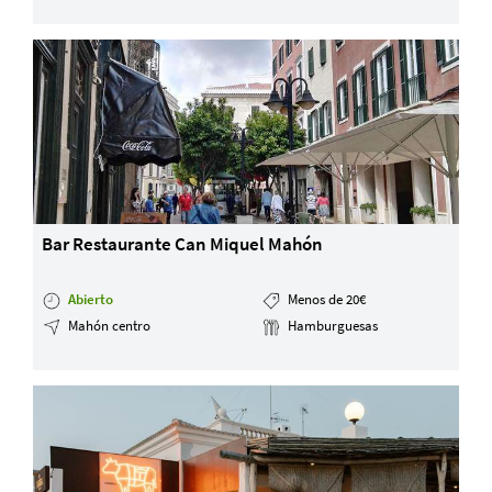
Servicios y tarifas
Blog
Contacto
Información legal
Términos y condiciones
Pago seguro
Avisos legales
Privacidad y cookies
Mapa de la web
Bar Restaurante Can Miquel Mahón
Abierto
Menos de 20€
Mahón centro
Hamburguesas
Desarrollado por
Binary Menorca