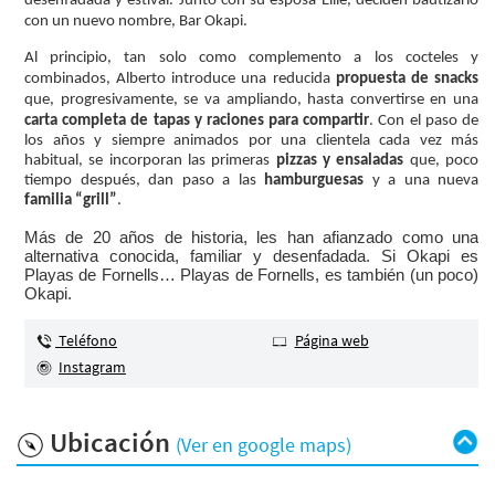
desenfadada y estival. Junto con su esposa Ellie, deciden bautizarlo
con un nuevo nombre, Bar Okapi.
Al principio, tan solo como complemento a los cocteles y
combinados, Alberto introduce una reducida
propuesta de snacks
que, progresivamente, se va ampliando, hasta convertirse en una
carta completa de tapas y raciones para compartir
.
Con el paso de
los años y siempre animados por una clientela cada vez más
habitual, se incorporan las primeras
pizzas y ensaladas
que, poco
tiempo después, dan paso a las
hamburguesas
y a una nueva
familia “grill”
.
Más de 20 años de historia, les han afianzado como una
alternativa conocida, familiar y desenfadada. Si Okapi es
Playas de Fornells… Playas de Fornells, es también (un poco)
Okapi.
Teléfono
Página web
Instagram
Ubicación
(Ver en google maps)