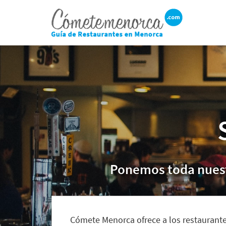
BUSCAR RESTAURANTE
EXPERIENCIAS
GASTRONÓMICAS
Restaurantes en
Ponemos toda nuestr
Menorca
Abiertos
Por Localización
Cómete Menorca ofrece a los restauran
Por Tipo de Cocina