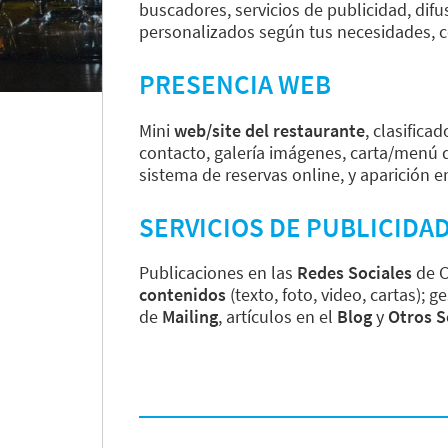
buscadores, servicios de publicidad, di
Por Precio
personalizados según tus necesidades, c
Ideal para
PRESENCIA WEB
¿Tienes un
restaurante?
Mini
web/site del restaurante
, clasifica
contacto, galería imágenes, carta/menú d
Quiénes somos
sistema de reservas online, y aparición e
Incluye tu restaurante
Servicios y tarifas
SERVICIOS DE PUBLICIDA
Blog
Contacto
Publicaciones en las
Redes Sociales
de C
contenidos
(texto, foto, video, cartas)
Información legal
de
Mailing
, artículos en el
Blog
y
Otros S
Términos y condiciones
Pago seguro
Avisos legales
Privacidad y cookies