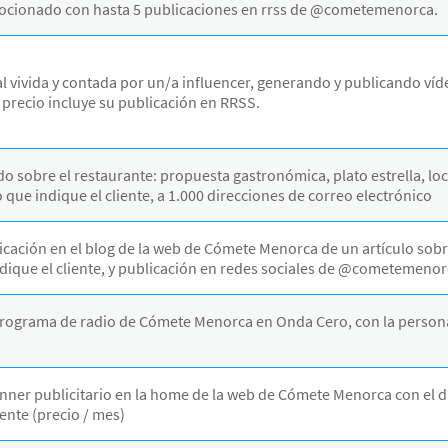
mocionado con hasta 5 publicaciones en rrss de @cometemenorca.
l vivida y contada por un/a influencer, generando y publicando víde
l precio incluye su publicación en RRSS.
o sobre el restaurante: propuesta gastronómica, plato estrella, lo
lo que indique el cliente, a 1.000 direcciones de correo electrónico
cación en el blog de la web de Cómete Menorca de un artículo sobre
ique el cliente, y publicación en redes sociales de @cometemenorca
 programa de radio de Cómete Menorca en Onda Cero, con la person
anner publicitario en la home de la web de Cómete Menorca con el d
iente (precio / mes)