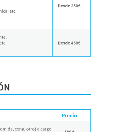
Desde 250€
ica, etc.
nte.
etc.
Desde 450€
IÓN
Precio
omida, cena, otro) a cargo
180 €