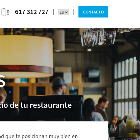
617 312 727
CONTACTO
S
io de tu restaurante
ad que te posicionan muy bien en