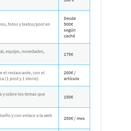
Desde
os, fotos y textos/post en
500€
según
caché
cal, equipo, novedades,
175€
 el restaurante, con el
200€ /
 (1 post y 1 storie).
artículo
a y sobre los temas que
150€
iseño y con enlace a la web
250€ / mes