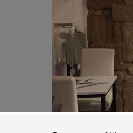
31
¿Cómo podemos ayudarte?
Por Precio
Ideal para
¿Tienes un
restaurante?
Quiénes somos
Incluye tu restaurante
Servicios y tarifas
Blog
Contacto
Información legal
Términos y condiciones
Pago seguro
Avisos legales
Privacidad y cookies