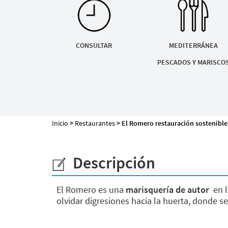
Mapa de la web
CONSULTAR
MEDITERRÁNEA
PESCADOS Y MARISCO
Desarrollado por
Binary Menorca
Inicio
>
Restaurantes
> El Romero restauración sostenible
Descripción
El Romero es una
marisquería de autor
en 
olvidar digresiones hacia la huerta, donde 