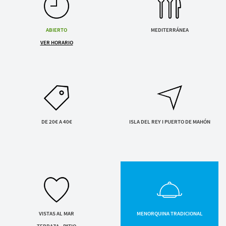
Servicios y tarifas
ENVIAR SOLICITUD
Blog
Contacto
Al enviar aceptas la
política de privacidad
ABIERTO
MEDITERRÁNEA
VER HORARIO
Información legal
Términos y condiciones
Pago seguro
Avisos legales
Privacidad y cookies
Mapa de la web
DE 20€ A 40€
ISLA DEL REY I PUERTO DE MAHÓN
Desarrollado por
Binary Menorca
VISTAS AL MAR
MENORQUINA TRADICIONAL
TERRAZA - PATIO