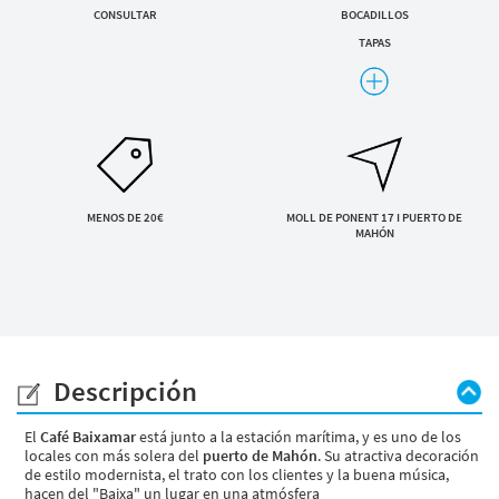
CONSULTAR
BOCADILLOS
Servicios y tarifas
ENVIAR SOLICITUD
Blog
TAPAS
Contacto
Al enviar aceptas la
política de privacidad
COCKTAILS
MEDITERRÁNEA
Información legal
Términos y condiciones
Pago seguro
Avisos legales
Privacidad y cookies
MENOS DE 20€
MOLL DE PONENT 17 I PUERTO DE
Mapa de la web
MAHÓN
Desarrollado por
Binary Menorca
Descripción
El
Café Baixamar
está junto a la estación marítima, y es uno de los
locales con más solera del
puerto de Mahón
. Su atractiva decoración
de estilo modernista, el trato con los clientes y la buena música,
hacen del "Baixa" un lugar en una atmósfera