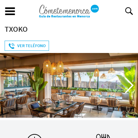
Fecha
Personas
TXOKO
Hora
Buscar restaurante
BUSCAR RESTAURANTE
VER TELÉFONO
Nombre y apellidos *
EXPERIENCIAS GASTRONÓMICAS
Restaurantes en Menorca
Mo
Tu
We
Th
Fr
Sa
Su
Correo electrónico *
1
2
Abiertos
Por Localización
3
4
5
6
7
8
9
Teléfono *
Por Tipo de Cocina
10
11
12
13
14
15
16
Por Precio
17
18
19
20
21
22
23
Ideal para
¿Cómo podemos ayudarte?
24
25
26
27
28
29
30
¿Tienes un restaurante?
31
Quiénes somos
Incluye tu restaurante