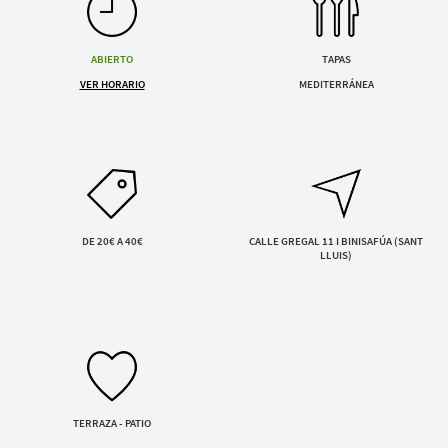
Servicios y tarifas
ENVIAR SOLICITUD
Blog
Contacto
Al enviar aceptas la
política de privacidad
ABIERTO
TAPAS
VER HORARIO
MEDITERRÁNEA
Información legal
Términos y condiciones
Pago seguro
Avisos legales
Privacidad y cookies
Mapa de la web
DE 20€ A 40€
CALLE GREGAL 11 I BINISAFÚA (SANT
LLUIS)
Desarrollado por
Binary Menorca
TERRAZA - PATIO