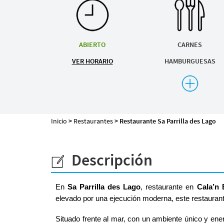
Mapa de la web
ABIERTO
CARNES
VER HORARIO
HAMBURGUESAS
Desarrollado por
Binary Menorca
PESCADOS Y MARISCO
Inicio
>
Restaurantes
> Restaurante Sa Parrilla des Lago
Descripción
En
Sa Parrilla des Lago
, restaurante en
Cala’n 
elevado por una ejecución moderna, este restauran
Situado frente al mar, con un ambiente único y en