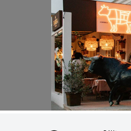
31
¿Cómo podemos ayudarte?
Por Precio
Ideal para
¿Tienes un
restaurante?
Quiénes somos
Incluye tu restaurante
Servicios y tarifas
Blog
Contacto
Información legal
Términos y condiciones
Pago seguro
Avisos legales
Privacidad y cookies