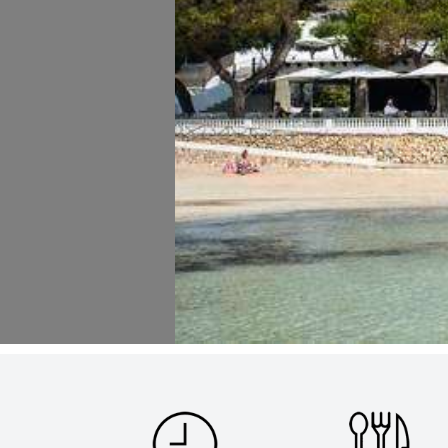
31
¿Cómo podemos ayudarte?
Por Precio
Ideal para
¿Tienes un
restaurante?
Quiénes somos
Incluye tu restaurante
Servicios y tarifas
Blog
Contacto
Información legal
Términos y condiciones
Pago seguro
Avisos legales
Privacidad y cookies