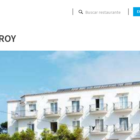
Buscar restaurante
E
P
ROY
Hora