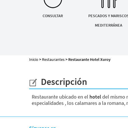
Mapa de la web
CONSULTAR
PESCADOS Y MARISCO
MEDITERRÁNEA
Desarrollado por
Binary Menorca
Inicio
>
Restaurantes
> Restaurante Hotel Xuroy
Descripción
Restaurante ubicado en el
hotel
del mismo n
especialidades , los calamares a la romana, 