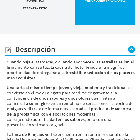
ROMÁNTICO
MENORQUINA TRADICIONAL
TERRAZA - PATIO
Descripción
Cuando baja el atardecer, o cuando anochece y las estrellas sellan el
firmamento con su luz, la cocina del hotel brinda una magnífica
oportunidad de entregarse a la
irresistible seducción de los placeres
más exquisitos
.
Una
carta al mismo tiempo joven y vieja, moderna y tradicional
, se
convierte en el mejor alegato para rendirse ciegamente a la
contundencia de unos sabores y unos olores que invitan al
comensal a sumergirse en un remolino de sensaciones. La
cocina de
Binigaus Vell
trata de forma muy acertada el
producto de Menorca,
de la propia finca
, con elaboraciones modernas,
consiguiendo
autenticidad en los sabores
, pero con una
presentación vistosa y original.
La
finca de Binigaus vell
se encuentra en la zona meridional de la
Isla de Menorca, en pleno Mar Mediterráneo. Situado en el medio del