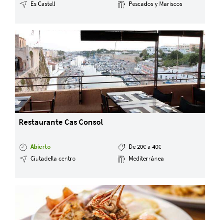
Es Castell
Pescados y Mariscos
Servicios y tarifas
Blog
Contacto
Información legal
Términos y condiciones
Pago seguro
Avisos legales
Privacidad y cookies
Mapa de la web
Restaurante Cas Consol
Abierto
De 20€ a 40€
Desarrollado por
Binary Menorca
Ciutadella centro
Mediterránea