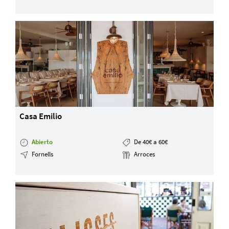
Casa Emilio
Abierto
De 40€ a 60€
Fornells
Arroces