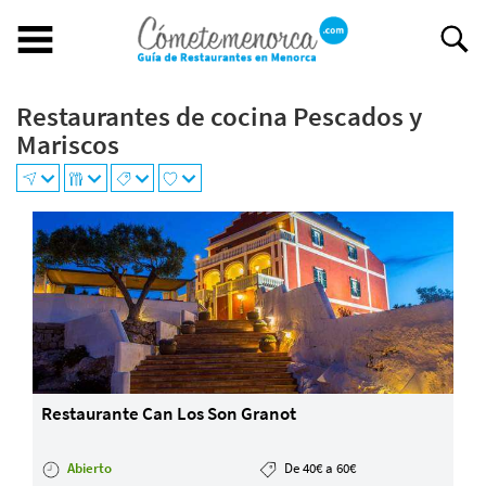
Restaurantes de cocina Pescados y
Buscar restaurante
Mariscos
BUSCAR RESTAURANTE
EXPERIENCIAS GASTRONÓMICAS
+
Restaurantes en Menorca
−
Abiertos
Por Localización
Por Tipo de Cocina
Por Precio
Ideal para
Restaurante Can Los Son Granot
¿Tienes un restaurante?
Quiénes somos
Abierto
De 40€ a 60€
Incluye tu restaurante