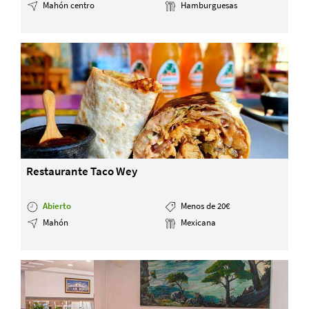
Mahón centro
Hamburguesas
Servicios y tarifas
Blog
Contacto
Información legal
Términos y condiciones
Pago seguro
Avisos legales
Privacidad y cookies
Mapa de la web
Restaurante Taco Wey
Abierto
Menos de 20€
Desarrollado por
Binary Menorca
Mahón
Mexicana