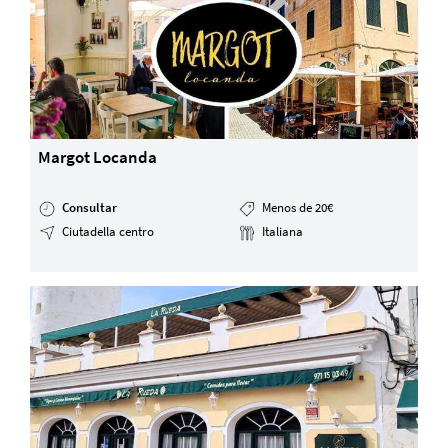
Margot Locanda
Consultar
Menos de 20€
Ciutadella centro
Italiana