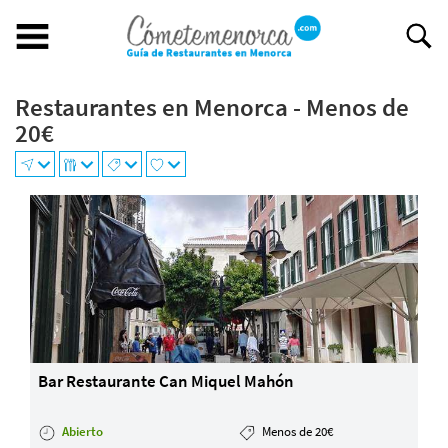
Restaurantes en Menorca - Menos de
Buscar restaurante
20€
BUSCAR RESTAURANTE
EXPERIENCIAS GASTRONÓMICAS
+
Restaurantes en Menorca
−
Abiertos
Por Localización
Por Tipo de Cocina
Por Precio
Ideal para
Bar Restaurante Can Miquel Mahón
¿Tienes un restaurante?
Quiénes somos
Abierto
Menos de 20€
Incluye tu restaurante