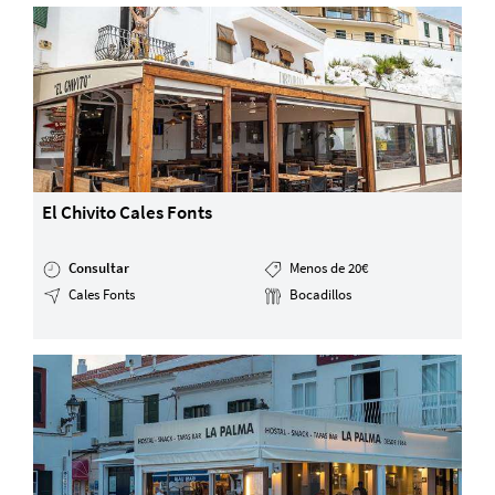
El Chivito Cales Fonts
Consultar
Menos de 20€
Cales Fonts
Bocadillos