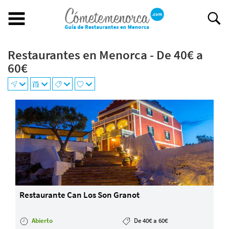
Restaurantes en Menorca - De 40€ a
Buscar restaurante
60€
BUSCAR RESTAURANTE
EXPERIENCIAS GASTRONÓMICAS
+
Restaurantes en Menorca
−
Abiertos
Por Localización
Por Tipo de Cocina
Por Precio
Ideal para
Restaurante Can Los Son Granot
¿Tienes un restaurante?
Quiénes somos
Abierto
De 40€ a 60€
Incluye tu restaurante