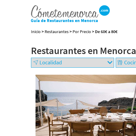
Inicio
>
Restaurantes
>
Por Precio
> De 60€ a 80€
Restaurantes en Menorca 
BUSCAR RESTAURANTE
EXPERIENCIAS
GASTRONÓMICAS
+
−
Restaurantes en
Menorca
Abiertos
Por Localización
Por Tipo de Cocina