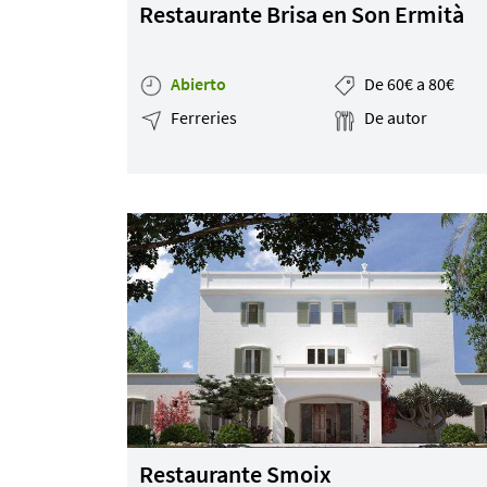
Restaurante Brisa en Son Ermità
Mapa de la web
Abierto
De 60€ a 80€
Ferreries
De autor
Desarrollado por
Binary Menorca
Restaurante Smoix