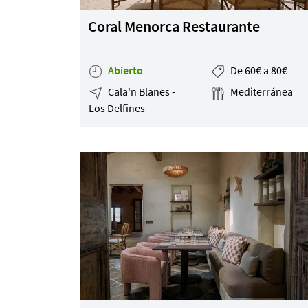
Por Precio
Coral Menorca Restaurante
Ideal para
¿Tienes un
Abierto
De 60€ a 80€
restaurante?
Cala'n Blanes -
Mediterránea
Los Delfines
Quiénes somos
Incluye tu restaurante
Servicios y tarifas
Blog
Contacto
Información legal
Términos y condiciones
Pago seguro
Avisos legales
Privacidad y cookies