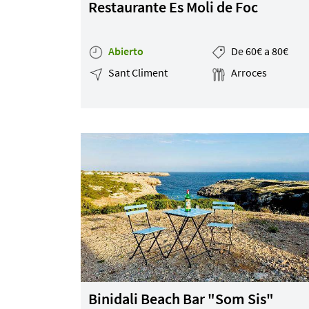
Restaurante Es Moli de Foc
Por Precio
Ideal para
Abierto
De 60€ a 80€
¿Tienes un
Sant Climent
Arroces
restaurante?
Quiénes somos
Incluye tu restaurante
Servicios y tarifas
Blog
Contacto
Información legal
Términos y condiciones
Pago seguro
Avisos legales
Binidali Beach Bar "Som Sis"
Privacidad y cookies