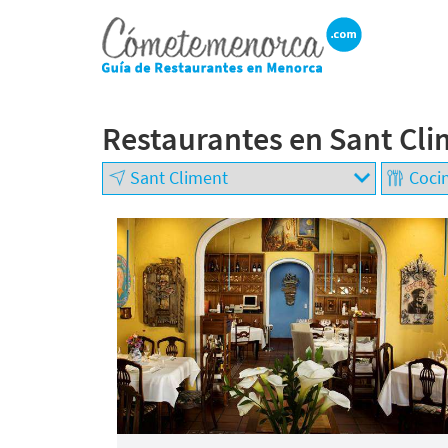
Restaurantes en Sant Cl
BUSCAR RESTAURANTE
EXPERIENCIAS
+
GASTRONÓMICAS
−
Restaurantes en
Menorca
Abiertos
Por Localización
Por Tipo de Cocina