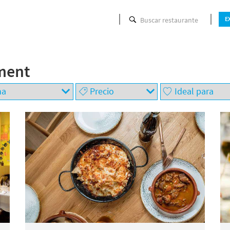
Buscar restaurante
E
iment