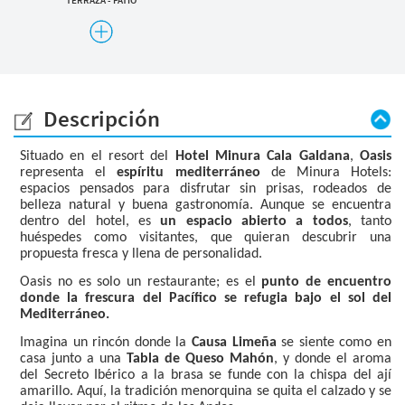
DESAYUNOS
OPCIONES SIN GLUTEN
OPCIONES VEGANAS
Descripción
Situado en el resort del
Hotel Minura Cala Galdana
,
Oasis
representa el
espíritu mediterráneo
de Minura Hotels:
espacios pensados para disfrutar sin prisas, rodeados de
belleza natural y buena gastronomía. Aunque se encuentra
dentro del hotel, es
un espacio abierto a todos
, tanto
huéspedes como visitantes, que quieran descubrir una
propuesta fresca y llena de personalidad.
Oasis no es solo un restaurante; es el
punto de encuentro
donde la frescura del Pacífico se refugia bajo el sol del
Mediterráneo.
Imagina un rincón donde la
Causa Limeña
se siente como en
casa junto a una
Tabla de Queso Mahón
, y donde el aroma
del Secreto Ibérico a la brasa se funde con la chispa del ají
amarillo. Aquí, la tradición menorquina se quita el calzado y se