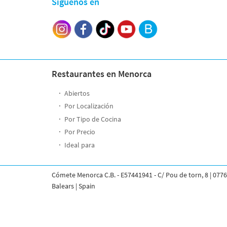
Síguenos en
Por Precio
Ideal para
¿Tienes un
restaurante?
Restaurantes en Menorca
Quiénes somos
Abiertos
Incluye tu restaurante
Por Localización
Servicios y tarifas
Por Tipo de Cocina
Blog
Por Precio
Contacto
Ideal para
Información legal
Cómete Menorca C.B. - E57441941 - C/ Pou de torn, 8 | 0776
Términos y condiciones
Balears | Spain
Pago seguro
Avisos legales
Privacidad y cookies