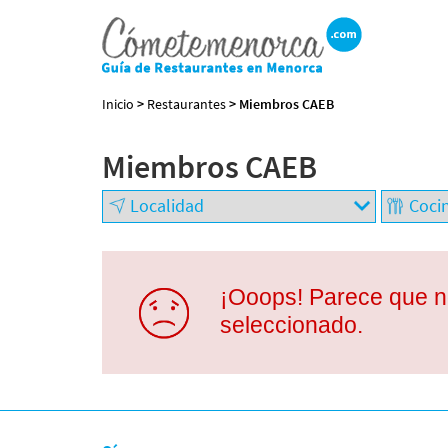
Inicio
>
Restaurantes
> Miembros CAEB
Miembros CAEB
BUSCAR RESTAURANTE
EXPERIENCIAS
GASTRONÓMICAS
+
¡Ooops! Parece que no
−
Restaurantes en
seleccionado.
Menorca
Abiertos
Por Localización
Por Tipo de Cocina