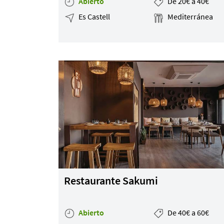
Abierto
De 20€ a 40€
Es Castell
Mediterránea
Restaurante Sakumi
Abierto
De 40€ a 60€