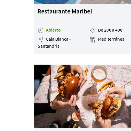
Por Precio
Restaurante Maribel
Ideal para
¿Tienes un
Abierto
De 20€ a 40€
restaurante?
Cala Blanca -
Mediterránea
Santandria
Quiénes somos
Incluye tu restaurante
Servicios y tarifas
Blog
Contacto
Información legal
Términos y condiciones
Pago seguro
Avisos legales
Privacidad y cookies