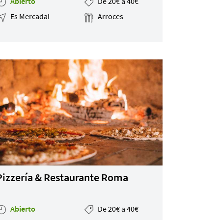
Abierto
De 20€ a 40€
Es Mercadal
Arroces
Pizzería & Restaurante Roma
Abierto
De 20€ a 40€