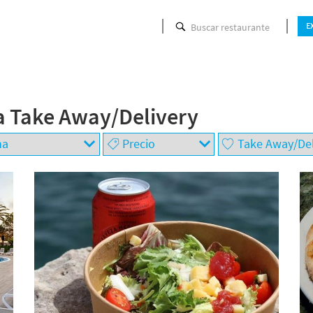
Buscar restaurante
E
a Take Away/Delivery