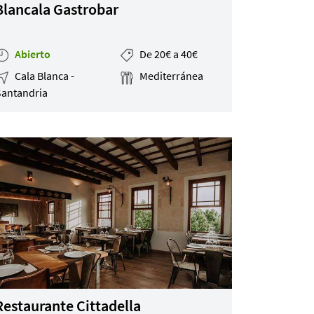
Blancala Gastrobar
Abierto
De 20€ a 40€
Cala Blanca -
Mediterránea
Santandria
Restaurante Cittadella