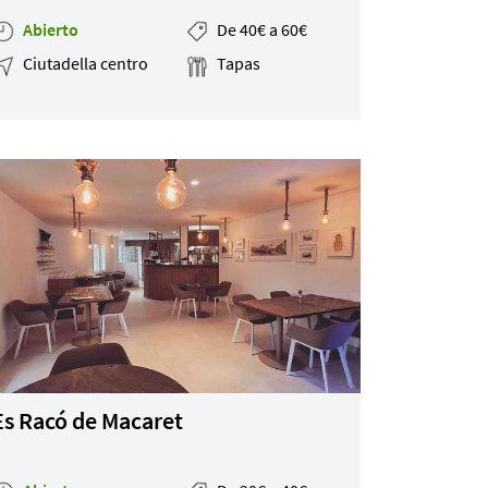
Abierto
De 40€ a 60€
Ciutadella centro
Tapas
Es Racó de Macaret