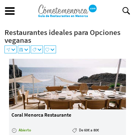
Restaurantes ideales para Opciones
Buscar restaurante
veganas
BUSCAR RESTAURANTE
EXPERIENCIAS GASTRONÓMICAS
+
Restaurantes en Menorca
−
Abiertos
Por Localización
Por Tipo de Cocina
Por Precio
Ideal para
Coral Menorca Restaurante
¿Tienes un restaurante?
Quiénes somos
Abierto
De 60€ a 80€
Incluye tu restaurante