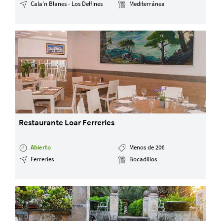
Cala'n Blanes - Los Delfines
Mediterránea
Servicios y tarifas
Blog
Contacto
Información legal
Términos y condiciones
Pago seguro
Avisos legales
Privacidad y cookies
Mapa de la web
Restaurante Loar Ferreries
Abierto
Menos de 20€
Desarrollado por
Binary Menorca
Ferreries
Bocadillos