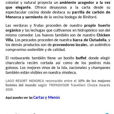
colonial y natural proyecta un
ambiente acogedor a la vez
que elegante
. Ofrece desayunos a la carta desde su
espectacular cocina donde destaca su
parrilla de carbón de
Menorca y sarmiento
de la vecina bodega de Binitord.
Las verduras y frutas proceden de nuestro
propio huerto
orgánico
y las lechugas que cultivamos en hidropónico son del
mismo comedor. Los huevos también son de nuestro
Chicken
Villa
. Los pescados proceden de nuestra
barca de Ciutadella
, y
los demás productos son de
proveedores locale
s, un auténtico
compromiso sostenible y de calidad.
El restaurante también tiene un bonito
buffet
donde elegir
charcutería recién cortada así como de los postres más
golosos. Los mejores vinos de la isla, nacionales y champanes
también están visibles en nuestra vinoteca.
LAGO RESORT MENORCA reconocido entre el
10% de los mejores
hoteles del mundo
según TRIPADVISOR Travellers Choice Awards
2026
Cartas y Menús
Aquí puedes ver las