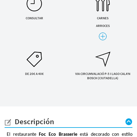
Servicios y tarifas
ENVIAR SOLICITUD
Blog
Contacto
Al enviar aceptas la
política de privacidad
CONSULTAR
CARNES
ARROCES
Información legal
MEDITERRÁNEA
Términos y condiciones
Pago seguro
Avisos legales
Privacidad y cookies
Mapa de la web
DE 20€ A 40€
VIA CIRCUMVALACIÓ P-5 I LAGO CALA'N
BOSCH (CIUTADELLA)
Desarrollado por
Binary Menorca
Descripción
El restaurante
Foc Eco Brasserie
está decorado con estilo