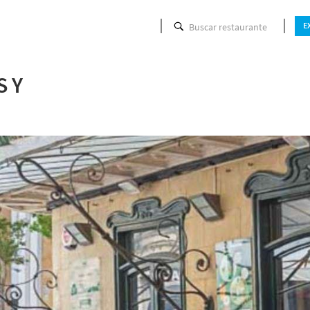
Buscar restaurante
E
P
S Y
Hora