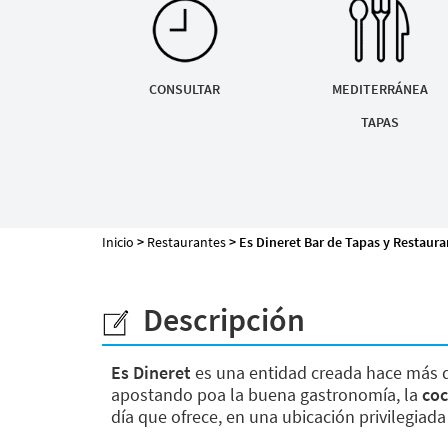
Mapa de la web
CONSULTAR
MEDITERRÁNEA
TAPAS
Desarrollado por
Binary Menorca
Inicio
>
Restaurantes
> Es Dineret Bar de Tapas y Restaura
Descripción
Es Dineret
es una entidad creada hace más 
apostando poa la buena gastronomía, la
coc
día que ofrece, en una ubicación privilegiad