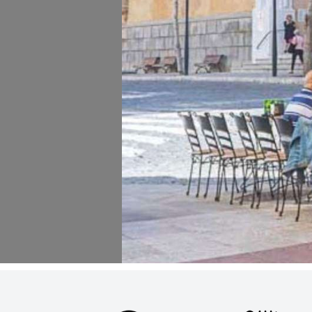
31
¿Cómo podemos ayudarte?
Por Precio
Ideal para
¿Tienes un
restaurante?
Quiénes somos
Incluye tu restaurante
Servicios y tarifas
Blog
Contacto
Información legal
Términos y condiciones
Pago seguro
Avisos legales
Privacidad y cookies