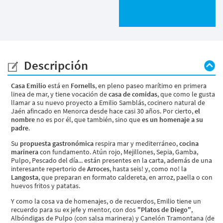
Descripción
Casa Emilio
está en
Fornells
, en pleno paseo marítimo en primera
linea de mar, y tiene vocación de
casa de comidas
, que como le gusta
llamar a su nuevo proyecto a Emilio Samblás, cocinero natural de
Jaén afincado en Menorca desde hace casi 30 años. Por cierto,
el
nombre
no es por él, que también, sino que
es un homenaje a su
padre
.
Su
propuesta gastronómica
respira mar y mediterráneo,
cocina
marinera
con fundamento. Atún rojo, Mejillones, Sepia, Gamba,
Pulpo, Pescado del día... están presentes en la carta, además de una
interesante repertorio de
Arroces
, hasta seis! y, como no! la
Langosta
, que preparan en formato caldereta, en arroz, paella o con
huevos fritos y patatas.
Y como la cosa va de homenajes, o de recuerdos, Emilio tiene un
recuerdo para su ex jefe y mentor, con dos
"Platos de Diego"
,
Albóndigas de Pulpo (con salsa marinera) y Canelón Tramontana (de