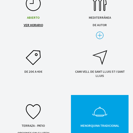
Servicios y tarifas
ENVIAR SOLICITUD
Blog
Contacto
Al enviar aceptas la
política de privacidad
ABIERTO
MEDITERRÁNEA
VER HORARIO
DE AUTOR
Información legal
PESCADOS Y MARISCOS
Términos y condiciones
Pago seguro
Avisos legales
Privacidad y cookies
Mapa de la web
DE 20€ A 40€
CAMI VELL DE SANT LLUIS 57 I SANT
LLUIS
Desarrollado por
Binary Menorca
TERRAZA - PATIO
MENORQUINA TRADICIONAL
OPCIONES SIN GLUTEN