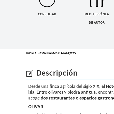
Mapa de la web
CONSULTAR
MEDITERRÁNEA
DE AUTOR
Desarrollado por
Binary Menorca
Inicio
>
Restaurantes
> Amagatay
Descripción
Desde una finca agrícola del siglo XIX, el
Hot
isla. Entre olivares y piedra antigua, encon
acoge
dos restaurantes o espacios gastron
OLIVAR