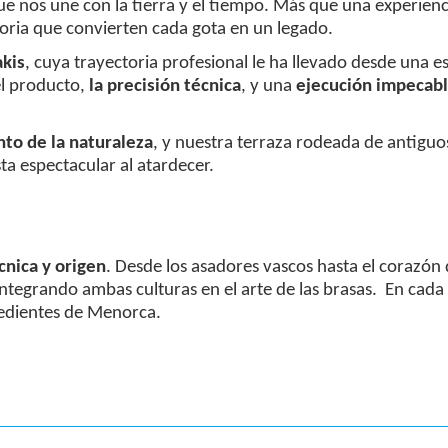
o que nos une con la tierra y el tiempo. Más que una experie
storia que convierten cada gota en un legado.
akis
, cuya trayectoria profesional le ha llevado desde una e
el producto,
la precisión técnica
, y una
ejecución impecab
nto de la naturaleza
, y nuestra terraza rodeada de antiguo
ta espectacular al atardecer.
cnica y origen
. Desde los asadores vascos hasta el corazó
ntegrando ambas culturas en el arte de las brasas. En cada
redientes de Menorca.