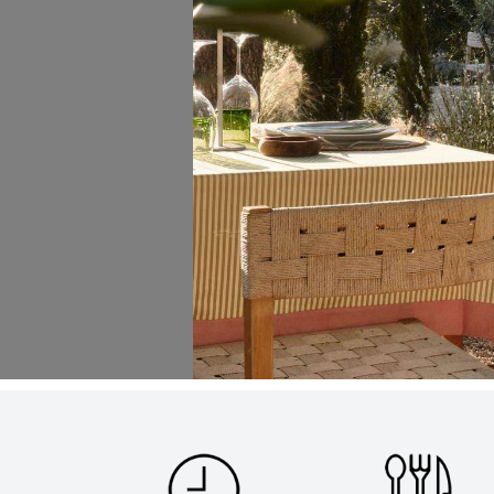
31
¿Cómo podemos ayudarte?
Por Precio
Ideal para
¿Tienes un
restaurante?
Quiénes somos
Incluye tu restaurante
Servicios y tarifas
Blog
Contacto
Información legal
Términos y condiciones
Pago seguro
Avisos legales
Privacidad y cookies