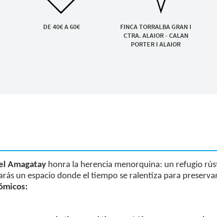
DE 40€ A 60€
FINCA TORRALBA GRAN I
CTRA. ALAIOR - CALAN
PORTER I ALAIOR
el Amagatay
honra la herencia menorquina: un refugio rústi
trarás un espacio donde el tiempo se ralentiza para preser
ómicos: