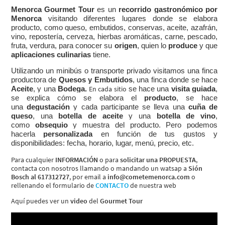
Servicios y tarifas
Menorca Gourmet Tour
es un
recorrido gastronómico por
Menorca
visitando diferentes lugares donde se elabora
Blog
producto, como queso, embutidos, conservas, aceite, azafrán,
Contacto
vino, repostería, cerveza, hierbas aromáticas, carne, pescado,
fruta, verdura, para conocer su
origen
, quien lo
produce
y que
Información legal
aplicaciones culinarias
tiene.
Términos y condiciones
Utilizando un minibús o transporte privado visitamos una finca
Pago seguro
productora de
Quesos y Embutidos
, una finca donde se hace
Avisos legales
En cada sitio
Aceite
, y una
Bodega.
se hace una
visita guiada
,
Privacidad y cookies
se explica cómo se elabora el
producto
, se hace
Mapa de la web
una
degustación
y cada participante se lleva una
cuña de
queso
, una
botella de aceite
y una
botella de vino
,
como
obsequio
y muestra del producto. Pero podemos
hacerla
personalizada
en función de tus gustos y
disponibilidades: fecha, horario, lugar, menú, precio, etc.
Desarrollado por
Binary Menorca
Para cualquier
INFORMACIÓN
o para
solicitar una PROPUESTA
,
contacta con nosotros llamando o mandando un watsap a
Sión
Bosch al 617312727
, por email a
info@cometemenorca.com
o
rellenando el formulario de
CONTACTO
de nuestra web​
Aquí puedes ver un
video
del
Gourmet Tour