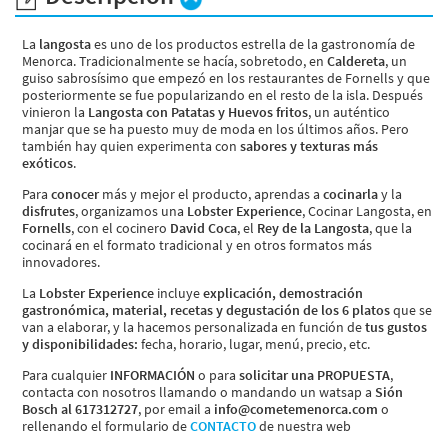
Servicios y tarifas
Blog
La
langosta
es uno de los productos estrella de la gastronomía de
Contacto
Menorca. Tradicionalmente se hacía, sobretodo, en
Caldereta
, un
guiso sabrosísimo que empezó en los restaurantes de Fornells y que
Información legal
posteriormente se fue popularizando en el resto de la isla. Después
vinieron la
Langosta con Patatas y Huevos fritos
, un auténtico
Términos y condiciones
manjar que se ha puesto muy de moda en los últimos años. Pero
también hay quien experimenta con
sabores y texturas más
Pago seguro
exóticos
.
Avisos legales
Privacidad y cookies
Para
conocer
más y mejor el producto, aprendas a
cocinarla
y la
Mapa de la web
disfrutes
, organizamos una
Lobster Experience
, Cocinar Langosta, en
Fornells
, con el cocinero
David Coca
, el
Rey de la Langosta
, que la
cocinará en el formato tradicional y en otros formatos más
innovadores.
La
Lobster Experience
incluye
explicación, demostración
Desarrollado por
Binary Menorca
gastronómica, material, recetas y degustación de los 6 platos
que se
van a elaborar, y la hacemos personalizada en función de
tus gustos
y disponibilidades:
fecha, horario, lugar, menú, precio, etc.
Para cualquier
INFORMACIÓN
o para
solicitar una PROPUESTA
,
contacta con nosotros llamando o mandando un watsap a
Sión
Bosch al 617312727
, por email a
info@cometemenorca.com
o
rellenando el formulario de
CONTACTO
de nuestra web​