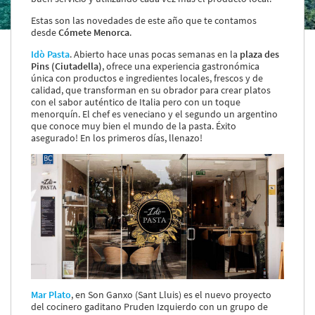
Servicios y tarifas
Estas son las novedades de este año que te contamos
Blog
desde
Cómete Menorca
.
Contacto
Idò Pasta
. Abierto hace unas pocas semanas en la
plaza des
Información legal
Pins (Ciutadella)
, ofrece una experiencia gastronómica
única con productos e ingredientes locales, frescos y de
calidad, que transforman en su obrador para crear platos
Términos y condiciones
con el sabor auténtico de Italia pero con un toque
Pago seguro
menorquín. El chef es veneciano y el segundo un argentino
Avisos legales
que conoce muy bien el mundo de la pasta. Éxito
Privacidad y cookies
asegurado! En los primeros días, llenazo!
Mapa de la web
Desarrollado por
Binary Menorca
Mar Plato
, en Son Ganxo (Sant Lluis) es el nuevo proyecto
del cocinero gaditano Pruden Izquierdo con un grupo de