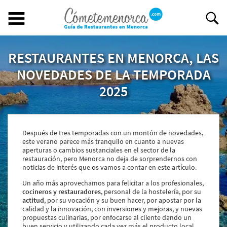
RESTAURANTES EN MENORCA, LAS
Buscar restaurante
BUSCAR RESTAURANTE
NOVEDADES DE LA TEMPORADA
2025
EXPERIENCIAS GASTRONÓMICAS
Restaurantes en Menorca
Después de tres temporadas con un montón de novedades,
Abiertos
este verano parece más tranquilo en cuanto a nuevas
Por Localización
aperturas o cambios sustanciales en el sector de la
restauración, pero Menorca no deja de sorprendernos con
Por Tipo de Cocina
noticias de interés que os vamos a contar en este artículo.
Por Precio
Ideal para
Un año más aprovechamos para felicitar a los profesionales,
cocineros y restauradores
, personal de la hostelería, por su
¿Tienes un restaurante?
actitud
, por su vocación y su buen hacer, por apostar por la
calidad y la innovación, con inversiones y mejoras, y nuevas
Quiénes somos
propuestas culinarias, por enfocarse al cliente dando un
Incluye tu restaurante
buen servicio y utilizando cada vez más el producto local.