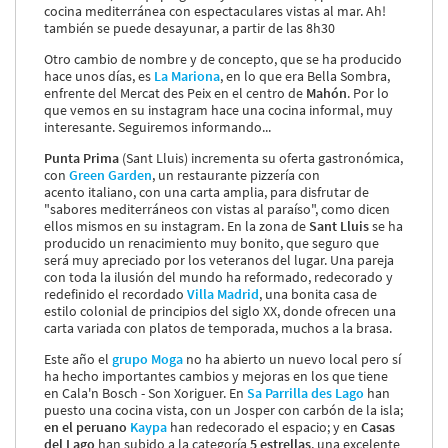
cocina mediterránea con espectaculares vistas al mar. Ah!
también se puede desayunar, a partir de las 8h30
Otro cambio de nombre y de concepto, que se ha producido
hace unos días, es
La Mariona
, en lo que era Bella Sombra,
enfrente del Mercat des Peix en el centro de
Mahón
. Por lo
que vemos en su instagram hace una cocina informal, muy
interesante. Seguiremos informando...
Punta Prima
(Sant Lluis) incrementa su oferta gastronómica,
con
Green Garden
, un restaurante pizzería con
acento italiano, con una carta amplia, para disfrutar de
"sabores mediterráneos con vistas al paraíso", como dicen
ellos mismos en su instagram. En la zona de
Sant Lluis
se ha
producido un renacimiento muy bonito, que seguro que
será muy apreciado por los veteranos del lugar. Una pareja
con toda la ilusión del mundo ha reformado, redecorado y
redefinido el recordado
Villa Madrid
, una bonita casa de
estilo colonial de principios del siglo XX, donde ofrecen una
carta variada con platos de temporada, muchos a la brasa.
Este año el
grupo Moga
no ha abierto un nuevo local pero sí
ha hecho importantes cambios y mejoras en los que tiene
en Cala'n Bosch - Son Xoriguer. En
Sa Parrilla des Lago
han
puesto una cocina vista, con un Josper con carbón de la isla;
en el peruano
Kaypa
han redecorado el espacio; y en
Casas
del Lago
han subido a la categoría
5 estrellas
, una excelente