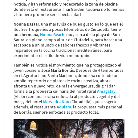
noticia, y
han
reformado y redecorado la zona de piscina
donde está el restaurante Thai Garden, todavía no lo hemos
visto pero promete ser espectacular!
Nonna Bazaar
, una maravilla de buen gusto en lo que era el
lloc Ses Truquerìes a pocos kilómetros de Ciutadella,
tiene
una hermana
,
Nonna Beach
, muy
cerca de la playa de Son
Saura
, en pleno campo al sur de
Ciutadella
, para hacer una
escapada a un mundo de sabores frescos y vibrantes
inspirados en la cocina tradicional mediterránea, para
experimentar el estilo de vida menorquín.
También es noticia el movimiento que ha protagonizado el
joven cocinero
José María Borrás
. Después de 4 temporadas
en el Agroturismo Santa Marianna, donde ha cocinado un
amplio repertorio de platos de cocina creativa, ahora
afronta un nuevo reto, de más envergadura, dirigir i dar
forma a la propuesta culinaria del hotel rural
Amagatay
(Alaior) con una cocina enfocada al producto vegetal y del
mar, y del hotel
Morvedra Nou
(Ciutadella), que acogerá
además, el restaurante
Aquiara
, la propuesta más personal
de Borrás, siempre enfocada al producto local.