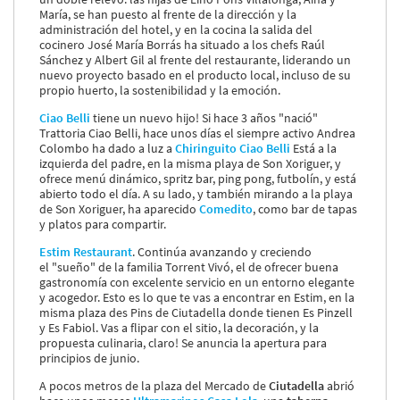
María, se han puesto al frente de la dirección y la
administración del hotel, y en la cocina la salida del
cocinero José María Borrás ha situado a los chefs Raúl
Sánchez y Albert Gil al frente del restaurante, liderando un
nuevo proyecto basado en el producto local, incluso de su
propio huerto, la sostenibilidad y la emoción.
Ciao Belli
tiene un nuevo hijo! Si hace 3 años "nació"
Trattoria Ciao Belli, hace unos días el siempre activo Andrea
Colombo ha dado a luz a
Chiringuito Ciao Belli
Está a la
izquierda del padre, en la misma playa de Son Xoriguer, y
ofrece menú dinámico, spritz bar, ping pong, futbolín, y está
abierto todo el día. A su lado, y también mirando a la playa
de Son Xoriguer, ha aparecido
Comedito
, como bar de tapas
y platos para compartir.
Estim Restaurant
. Continúa avanzando y creciendo
el "sueño" de la familia Torrent Vivó, el de ofrecer buena
gastronomía con excelente servicio en un entorno elegante
y acogedor. Esto es lo que te vas a encontrar en Estim, en la
misma plaza des Pins de Ciutadella donde tienen Es Pinzell
y Es Fabiol. Vas a flipar con el sitio, la decoración, y la
propuesta culinaria, claro! Se anuncia la apertura para
principios de junio.
A pocos metros de la plaza del Mercado de
Ciutadella
abrió