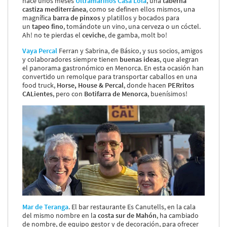
hace unos meses
Ultramarinos Casa Lola
, una
taberna
castiza mediterránea
, como se definen ellos mismos, una
magnífica
barra de pinxos
y platillos y bocados para
un
tapeo fino
, tomándote un vino, una cerveza o un cóctel.
Ah! no te pierdas el
ceviche
, de gamba, molt bo!
Vaya Percal
Ferran y Sabrina, de Básico, y sus socios, amigos
y colaboradores siempre tienen
buenas ideas
, que alegran
el panorama gastronómico en Menorca. En esta ocasión han
convertido un remolque para transportar caballos en una
food truck,
Horse, House & Percal
, donde hacen
PERritos
CALientes
, pero con
Botifarra de Menorca
, buenísimos!
Mar de Teranga
. El bar restaurante Es
Canutells, en la cala
del mismo nombre en la
costa sur de Mahón
, ha cambiado
de nombre, de equipo gestor y de decoración, para ofrecer