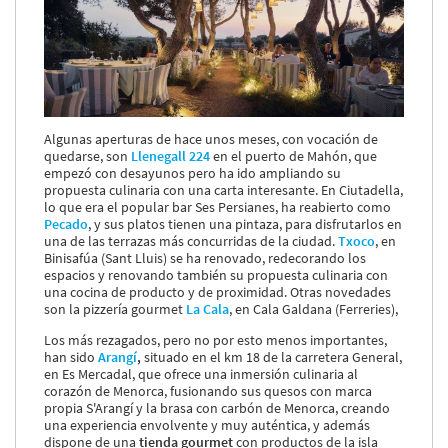
Algunas aperturas de hace unos meses, con vocación de
quedarse, son
Llenegall 224
en el puerto de Mahón, que
empezó con desayunos pero ha ido ampliando su
propuesta culinaria con una carta interesante. En Ciutadella,
lo que era el popular bar Ses Persianes, ha reabierto como
Pecado
, y sus platos tienen una pintaza, para disfrutarlos en
una de las terrazas más concurridas de la ciudad.
Txoco
, en
Binisafúa (Sant Lluis) se ha renovado, redecorando los
espacios y renovando también su propuesta culinaria con
una cocina de producto y de proximidad. Otras novedades
son la pizzería gourmet
La Cala
, en Cala Galdana (Ferreries),
Los más rezagados, pero no por esto menos importantes,
han sido
Arangí
,
situado en el km 18 de la carretera General,
en Es Mercadal, que ofrece una inmersión culinaria al
corazón de Menorca, fusionando sus quesos con marca
propia S'Arangí y la brasa con carbón de Menorca, creando
una experiencia envolvente y muy auténtica, y además
dispone de una
tienda gourmet
con productos de la isla