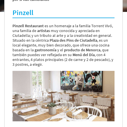
Servicios y tarifas
Pinzell
Blog
Contacto
Pinzell Restaurant
es un homenaje a la familia Torrent Vivó,
Información legal
una familia de
artistas
muy conocida y apreciada en
Ciutadella; y un tributo al arte y a la creatividad en general.
Términos y condiciones
Situado en la céntrica
Plaza des Pins de Ciutadella
, es un
Pago seguro
local elegante, muy bien decorado, que ofrece una cocina
Avisos legales
basada en la
gastronomía
y el
producto de Menorca
, que
Privacidad y cookies
también puedes ver reflejada en su
Menú del Día
, con 4
entrantes, 4 platos principales (2 de carne y 2 de pescado), y
Mapa de la web
3 postres, a elegir.
Desarrollado por
Binary Menorca