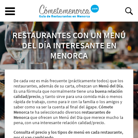
RESTAURANTES CON UN MENÚ
Buscar restaurante
BUSCAR RESTAURANTE
DEL DÍA INTERESANTE EN
MENORCA
EXPERIENCIAS GASTRONÓMICAS
Restaurantes en Menorca
De cada vez es más frecuente (prácticamente todos) que los
Abiertos
restaurantes, además de su carta, ofrezcan un
Menú del Día
.
Por Localización
Es una fórmula que normalmente tiene una
buena relación
calidad/precio
, y tanto sirve para una comida más o menos
Por Tipo de Cocina
rápida de trabajo, como para ir con la familia o los amigos y
Por Precio
saber como va ser la cuenta al final del ágape.
Cómete
Ideal para
Menorca
te ha seleccionado diversos
restaurantes de
Menorca
que ofrecen un Menú del Dia que merece mucho la
¿Tienes un restaurante?
pena, con una interesante relación calidad/precio.
Quiénes somos
Consulta el precio y los tipos de menú en cada restaurante,
Incluye tu restaurante
por si van cambiando