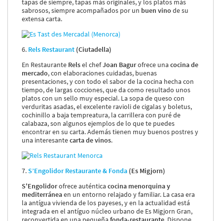
tapas de siempre, tapas más originales, y los platos más
sabrosos, siempre acompañados por un
buen vino
de su
extensa carta.
6.
Rels Restaurant
(Ciutadella)
En Restaurante
Rels
el chef
Joan Bagur
ofrece una
cocina de
mercado
, con elaboraciones cuidadas, buenas
presentaciones, y con todo el sabor de la cocina hecha con
tiempo, de largas cocciones, que da como resultado unos
platos con un sello muy especial. La sopa de queso con
verduritas asadas, el excelente ravioli de cigalas y boletus,
cochinillo a baja tempreatura, la carrillera con puré de
calabaza, son algunos ejemplos de lo que te puedes
encontrar en su carta. Además tienen muy buenos postres y
una interesante
carta de vinos
.
7.
S’Engolidor Restaurante & Fonda
(Es Migjorn)
S'Engolidor
ofrece auténtica
cocina menorquina y
mediterránea
en un entorno relajado y familiar. La casa era
la antígua vivienda de los payeses, y en la actualidad está
integrada en el antíguo núcleo urbano de Es Migjorn Gran,
reconvertida en una pequeña
fonda-restaurante
. Dispone