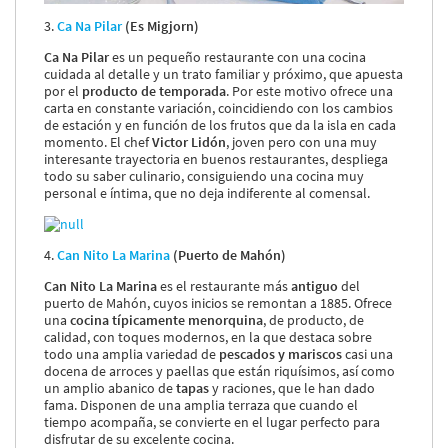
3.
Ca Na Pilar
(Es Migjorn)
Ca Na Pilar
es un pequeño restaurante con una cocina
cuidada al detalle y un trato familiar y próximo, que apuesta
por el
producto de temporada
. Por este motivo ofrece una
carta en constante variación, coincidiendo con los cambios
de estación y en función de los frutos que da la isla en cada
momento. El chef
Victor Lidón
, joven pero con una muy
interesante trayectoria en buenos restaurantes, despliega
todo su saber culinario, consiguiendo una cocina muy
personal e íntima, que no deja indiferente al comensal.
4.
Can Nito La Marina
(Puerto de Mahón)
Can Nito La Marina
es el restaurante más
antiguo
del
puerto de Mahón, cuyos inicios se remontan a 1885. Ofrece
una
cocina típicamente menorquina
, de producto, de
calidad, con toques modernos, en la que destaca sobre
todo una amplia variedad de
pescados y mariscos
casi una
docena de arroces y paellas que están riquísimos, así como
un amplio abanico de
tapas
y raciones, que le han dado
fama. Disponen de una amplia terraza que cuando el
tiempo acompaña, se convierte en el lugar perfecto para
disfrutar de su excelente cocina.