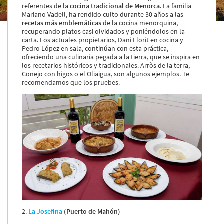
referentes de la
cocina tradicional de Menorca
. La familia
Servicios y tarifas
Mariano Vadell, ha rendido culto durante 30 años a las
Blog
recetas más emblemáticas
de la cocina menorquina,
Contacto
recuperando platos casi olvidados y poniéndolos en la
carta. Los actuales propietarios, Dani Florit en cocina y
Información legal
Pedro López en sala, continúan con esta práctica,
ofreciendo una culinaria pegada a la tierra, que se inspira en
Términos y condiciones
los recetarios históricos y tradicionales. Arròs de la terra,
Conejo con higos o el Oliaigua, son algunos ejemplos. Te
Pago seguro
recomendamos que los pruebes.
Avisos legales
Privacidad y cookies
Mapa de la web
Desarrollado por
Binary Menorca
2.
La Josefina
(Puerto de Mahón)