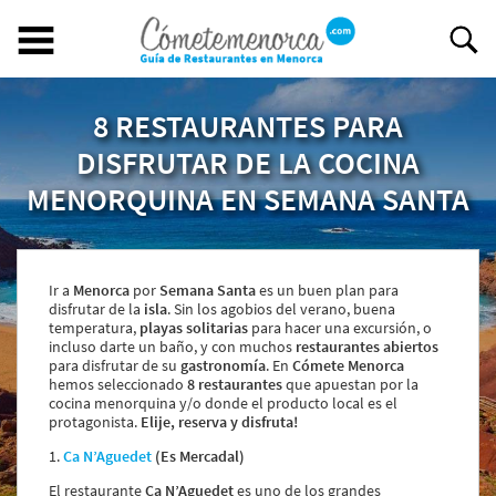
8 RESTAURANTES PARA
Buscar restaurante
BUSCAR RESTAURANTE
DISFRUTAR DE LA COCINA
MENORQUINA EN SEMANA SANTA
EXPERIENCIAS GASTRONÓMICAS
Restaurantes en Menorca
Ir a
Menorca
por
Semana Santa
es un buen plan para
Abiertos
disfrutar de la
isla
. Sin los agobios del verano, buena
Por Localización
temperatura,
playas solitarias
para hacer una excursión, o
incluso darte un baño, y con muchos
restaurantes abiertos
Por Tipo de Cocina
para disfrutar de su
gastronomía
. En
Cómete Menorca
Por Precio
hemos seleccionado
8 restaurantes
que apuestan por la
Ideal para
cocina menorquina y/o donde el producto local es el
protagonista.
Elije, reserva y disfruta!
¿Tienes un restaurante?
1.
Ca N’Aguedet
(Es Mercadal)
Quiénes somos
El restaurante
Ca N’Aguedet
es uno de los grandes
Incluye tu restaurante